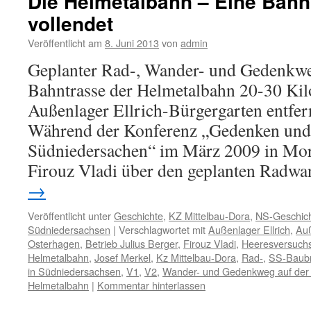
Die Helmetalbahn – Eine Bahnl
vollendet
Veröffentlicht am
8. Juni 2013
von
admin
Geplanter Rad-, Wander- und Gedenkwe
Bahntrasse der Helmetalbahn 20-30 Ki
Außenlager Ellrich-Bürgergarten entfer
Während der Konferenz „Gedenken und 
Südniedersachen“ im März 2009 in Mori
Firouz Vladi über den geplanten Radw
→
Veröffentlicht unter
Geschichte
,
KZ Mittelbau-Dora
,
NS-Geschic
Südniedersachsen
|
Verschlagwortet mit
Außenlager Ellrich
,
Auß
Osterhagen
,
Betrieb Julius Berger
,
Firouz Vladi
,
Heeresversuch
Helmetalbahn
,
Josef Merkel
,
Kz Mittelbau-Dora
,
Rad-
,
SS-Baub
in Südniedersachsen
,
V1
,
V2
,
Wander- und Gedenkweg auf der 
Helmetalbahn
|
Kommentar hinterlassen