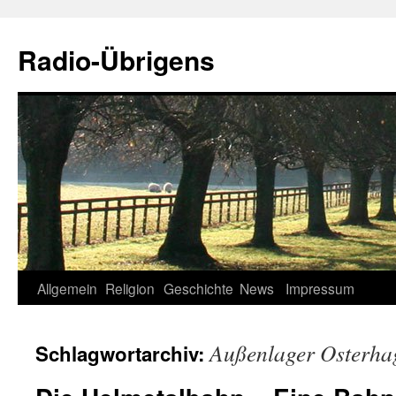
Zum
Inhalt
Radio-Übrigens
springen
Allgemein
Religion
Geschichte
News
Impressum
Außenlager Osterha
Schlagwortarchiv: