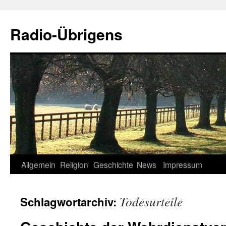
Zum
Inhalt
Radio-Übrigens
springen
Allgemein
Religion
Geschichte
News
Impressum
Todesurteile
Schlagwortarchiv: