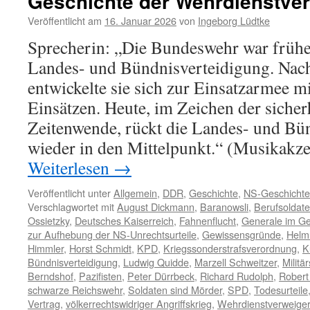
Geschichte der Wehrdienstver
Veröffentlicht am
16. Januar 2026
von
Ingeborg Lüdtke
Sprecherin: „Die Bundeswehr war frühe
Landes- und Bündnisverteidigung. Nac
entwickelte sie sich zur Einsatzarmee m
Einsätzen. Heute, im Zeichen der sicher
Zeitenwende, rückt die Landes- und Bü
wieder in den Mittelpunkt.“ (Musikakz
Weiterlesen
→
Veröffentlicht unter
Allgemein
,
DDR
,
Geschichte
,
NS-Geschichte
Verschlagwortet mit
August Dickmann
,
Baranowsli
,
Berufsoldat
Ossietzky
,
Deutsches Kaiserreich
,
Fahnenflucht
,
Generale im Ge
zur Aufhebung der NS-Unrechtsurteile
,
Gewissensgründe
,
Helm
Himmler
,
Horst Schmidt
,
KPD
,
Kriegssonderstrafsverordnung
,
K
Bündnisverteidigung
,
Ludwig Quidde
,
Marzell Schweitzer
,
Militä
Berndshof
,
Pazifisten
,
Peter Dürrbeck
,
Richard Rudolph
,
Robert
schwarze Reichswehr
,
Soldaten sind Mörder
,
SPD
,
Todesurteile
Vertrag
,
völkerrechtswidriger Angriffskrieg
,
Wehrdienstverweige