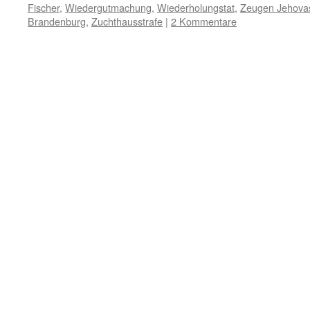
Fischer
,
Wiedergutmachung
,
Wiederholungstat
,
Zeugen Jehova
Brandenburg
,
Zuchthausstrafe
|
2 Kommentare